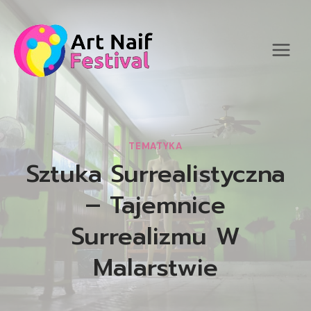
Przejdź
do
treści
TEMATYKA
Sztuka Surrealistyczna
– Tajemnice
Surrealizmu W
Malarstwie