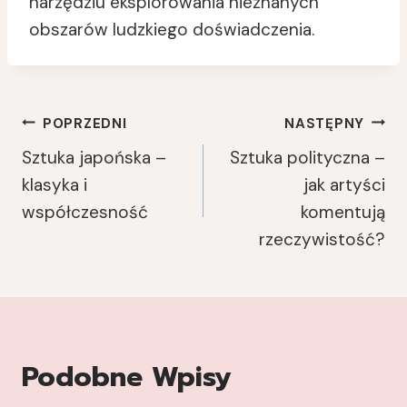
narzędziu eksplorowania nieznanych
obszarów ludzkiego doświadczenia.
Nawigacja
POPRZEDNI
NASTĘPNY
Sztuka japońska –
Sztuka polityczna –
Wpisu
klasyka i
jak artyści
współczesność
komentują
rzeczywistość?
Podobne Wpisy