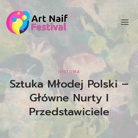
Przejdź
do
treści
HISTORIA
Sztuka Młodej Polski –
Główne Nurty I
Przedstawiciele