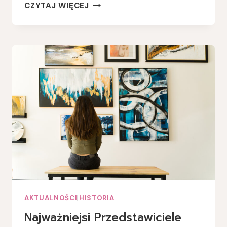
RUCHY
CZYTAJ WIĘCEJ
I
STYLE
W
SZTUCE
NAIWNEJ
AKTUALNOŚCI
|
HISTORIA
Najważniejsi Przedstawiciele