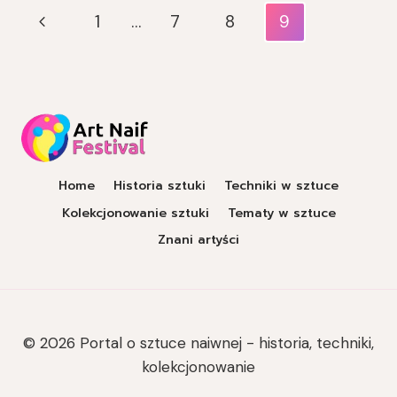
Nawigacja
Poprzednia
1
…
7
8
9
Strony
strona
Home
Historia sztuki
Techniki w sztuce
Kolekcjonowanie sztuki
Tematy w sztuce
Znani artyści
© 2026 Portal o sztuce naiwnej - historia, techniki,
kolekcjonowanie