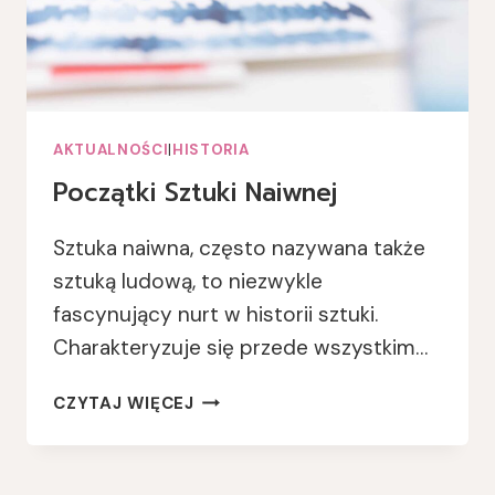
AKTUALNOŚCI
|
HISTORIA
Początki Sztuki Naiwnej
Sztuka naiwna, często nazywana także
sztuką ludową, to niezwykle
fascynujący nurt w historii sztuki.
Charakteryzuje się przede wszystkim…
POCZĄTKI
CZYTAJ WIĘCEJ
SZTUKI
NAIWNEJ